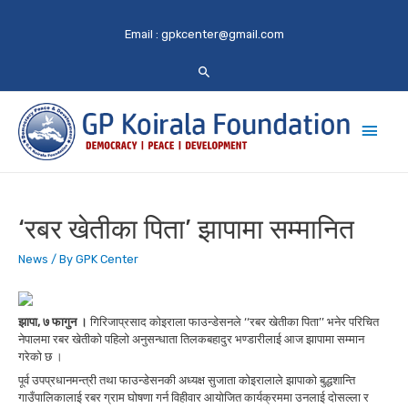
Email :
gpkcenter@gmail.com
Main
Men
‘रबर खेतीका पिता’ झापामा सम्मानित
News
/ By
GPK Center
झापा, ७ फागुन ।
गिरिजाप्रसाद कोइराला फाउन्डेसनले ‘‘रबर खेतीका पिता’’ भनेर परिचित
नेपालमा रबर खेतीको पहिलो अनुसन्धाता तिलकबहादुर भण्डारीलाई आज झापामा सम्मान
गरेको छ ।
पूर्व उपप्रधानमन्त्री तथा फाउन्डेसनकी अध्यक्ष सुजाता कोइरालाले झापाको बुद्धशान्ति
गाउँपालिकालाई रबर ग्राम घोषणा गर्न विहीवार आयोजित कार्यक्रममा उनलाई दोसल्ला र