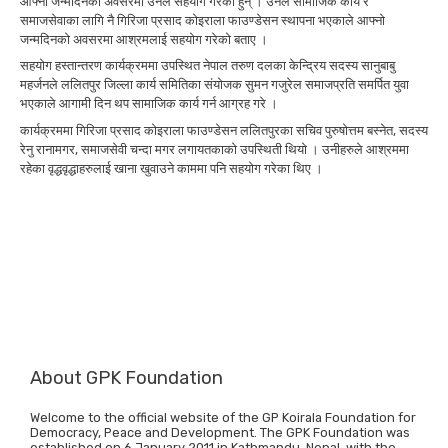
आफ्नो जन्मदिनको अवसरमा उनले सहयोग गरेका हुन् । उनले सामाजिक कार्य र
समाजसेवाका लागि नै गिरिजा प्रसाद कोइराला फाउण्डेसन स्थापना भएकाले आफ्नो
जन्मदिनको अवसरमा आश्रमलाई सहयोग गरेको बताए ।
सहयोग हस्तान्तरण कार्यक्रममा उपस्थित नेपाल तरुण दलका केन्द्रिय सदस्य सानुबाबु
महर्जनले ललितपुर जिल्ला कार्य समितिका संयोजक सुमन गजुरेल समाजप्रति समर्पित युवा
भएकाले आगामी दिन थप सामाजिक कार्य गर्न आग्रह गरे ।
कार्यक्रममा गिरिजा प्रसाद कोइराला फाउण्डेसन ललितपुरका सचिव पुरुषोत्तम बस्नेत, सदस्य
रेनु रानामगर, समाजसेवी चन्दा मगर लगायतकाको उपस्थिती थियो । उनीहरुले आश्रममा
रहेका वृद्धवृद्धाहरुलाई खाना खुवाउने काममा पनि सहयोग गरेका थिए ।
About GPK Foundation
Welcome to the official website of the GP Koirala Foundation for
Democracy, Peace and Development. The GPK Foundation was
established on 6 January 2011 in Kathmandu, Nepal, with the