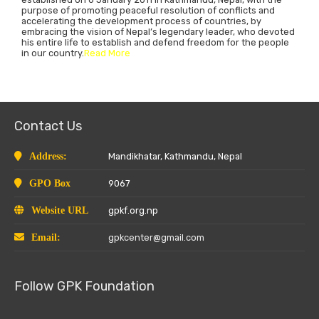
purpose of promoting peaceful resolution of conflicts and
accelerating the development process of countries, by
embracing the vision of Nepal’s legendary leader, who devoted
his entire life to establish and defend freedom for the people
in our country.
Read More
Contact Us
Address:
Mandikhatar, Kathmandu, Nepal
GPO Box
9067
Website URL
gpkf.org.np
Email:
gpkcenter@gmail.com
Follow GPK Foundation