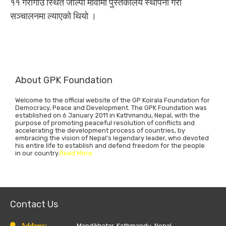
११ गैरीगाउँ स्थित जाल्पा मावीमा पुस्तकालय स्थापना गरी
सञ्चालनमा ल्याएको थियो ।
About GPK Foundation
Welcome to the official website of the GP Koirala Foundation for
Democracy, Peace and Development. The GPK Foundation was
established on 6 January 2011 in Kathmandu, Nepal, with the
purpose of promoting peaceful resolution of conflicts and
accelerating the development process of countries, by
embracing the vision of Nepal’s legendary leader, who devoted
his entire life to establish and defend freedom for the people
in our country.
Read More
Contact Us
Address:
Mandikhatar, Kathmandu, Nepal